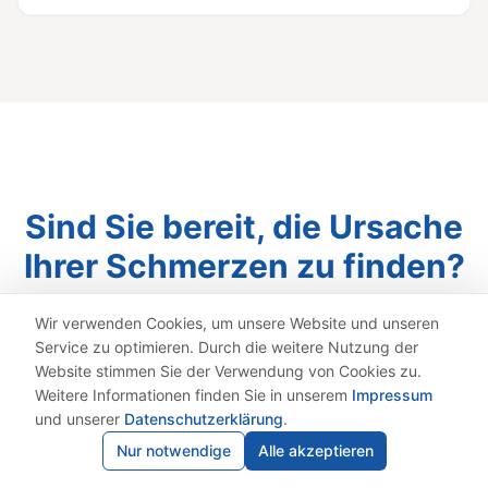
Sind Sie bereit, die Ursache
Ihrer Schmerzen zu finden?
Wir verwenden Cookies, um unsere Website und unseren
Wenn Sie genug von kurzfristigen
Service zu optimieren. Durch die weitere Nutzung der
Lösungen haben und bereit sind, die
Website stimmen Sie der Verwendung von Cookies zu.
wahren Ursachen Ihrer Kopfschmerzen
Weitere Informationen finden Sie in unserem
Impressum
und unserer
Datenschutzerklärung
.
anzugehen, dann vereinbaren Sie jetzt ein
Nur notwendige
Alle akzeptieren
kostenloses Beratungsgespräch.